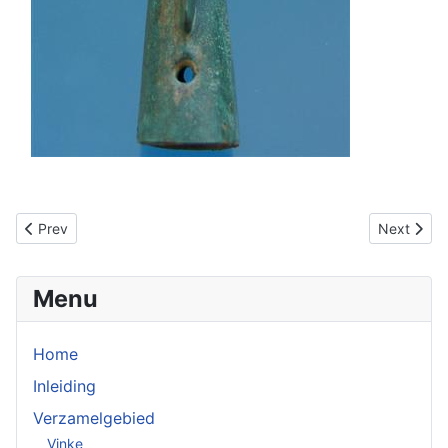
Previous article: Jaarboek Heemkundevereniging 2010
Next artic
Prev
Next
Menu
Home
Inleiding
Verzamelgebied
Vinke