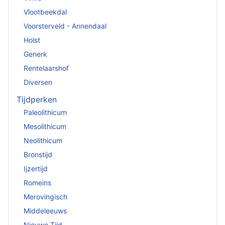
Vlootbeekdal
Voorsterveld - Annendaal
Holst
Generk
Rentelaarshof
Diversen
Tijdperken
Paleolithicum
Mesolithicum
Neolithicum
Bronstijd
Ijzertijd
Romeins
Merovingisch
Middeleeuws
Nieuwe Tijd