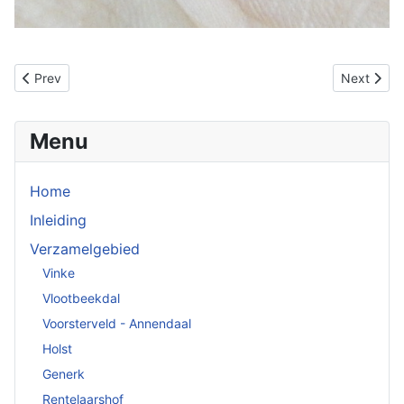
Previous article: Boortjes en ruimers
Next articl
Prev
Next
Menu
Home
Inleiding
Verzamelgebied
Vinke
Vlootbeekdal
Voorsterveld - Annendaal
Holst
Generk
Rentelaarshof