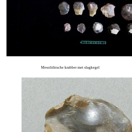
Mesolithische krabber met slagkegel