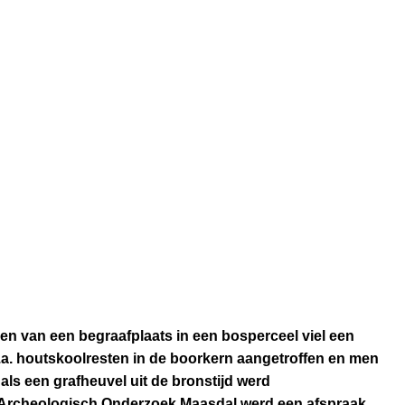
en van een begraafplaats in een bosperceel viel een
a. houtskoolresten in de boorkern aangetroffen en men
als een grafheuvel uit de bronstijd werd
g Archeologisch Onderzoek Maasdal werd een afspraak