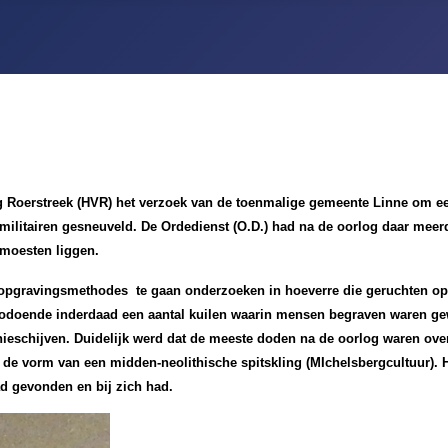
 Roerstreek (HVR) het verzoek van de toenmalige gemeente Linne om een
l militairen gesneuveld. De Ordedienst (O.D.) had na de oorlog daar me
 moesten liggen.
opgravingsmethodes te gaan onderzoeken in hoeverre die geruchten op 
odoende inderdaad een aantal kuilen waarin mensen begraven waren gew
knieschijven. Duidelijk werd dat de meeste doden na de oorlog waren ove
de vorm van een midden-neolithische spitskling (MIchelsbergcultuur). Hi
ad gevonden en bij zich had.