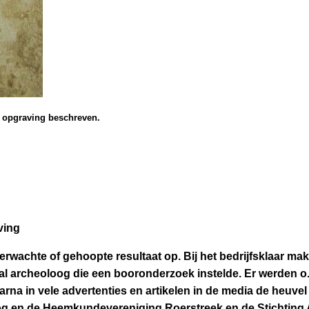
de opgraving beschreven.
aving
wachte of gehoopte resultaat op. Bij het bedrijfsklaar mak
l archeoloog die een booronderzoek instelde. Er werden o.
a in vele advertenties en artikelen in de media de heuvel 
loog en de Heemkundevereniging Roerstreek en de Stichtin