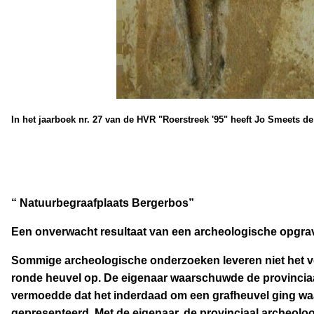
In het jaarboek nr. 27 van de HVR "Roerstreek '95" heeft Jo Smeets 
“ Natuurbegraafplaats Bergerbos”
Een onverwacht resultaat van een archeologische opgr
Sommige archeologische onderzoeken leveren niet het ver
ronde heuvel op. De eigenaar waarschuwde de provinciaa
vermoedde dat het inderdaad om een grafheuvel ging waarn
gepresenteerd. Met de eigenaar, de provinciaal archeo