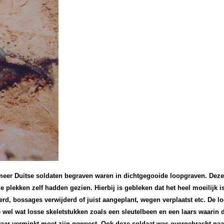
meer Duitse soldaten begraven waren in dichtgegooide loopgraven. Deze
ekken zelf hadden gezien. Hierbij is gebleken dat het heel moeilijk is
rd, bossages verwijderd of juist aangeplant, wegen verplaatst etc. De lo
wel wat losse skeletstukken zoals een sleutelbeen en een laars waarin d
aar verminkt moet zijn geweest. Ook deze soldaat was overgebracht naar h