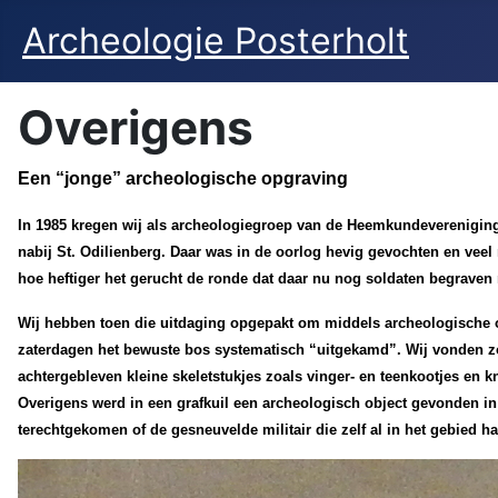
Archeologie Posterholt
Overigens
Een “jonge” archeologische opgraving
In 1985 kregen wij als archeologiegroep van de Heemkundevereniging
nabij St. Odilienberg. Daar was in de oorlog hevig gevochten en vee
hoe heftiger het gerucht de ronde dat daar nu nog soldaten begraven
Wij hebben toen die uitdaging opgepakt om middels archeologische 
zaterdagen het bewuste bos systematisch “uitgekamd”. Wij vonden z
achtergebleven kleine skeletstukjes zoals vinger- en teenkootjes en 
Overigens werd in een grafkuil een archeologisch object gevonden in 
terechtgekomen of de gesneuvelde militair die zelf al in het gebied h