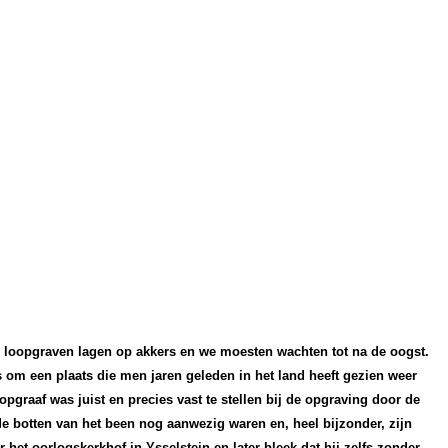
 loopgraven lagen op akkers en we moesten wachten tot na de oogst.
 om een plaats die men jaren geleden in het land heeft gezien weer
opgraaf was juist en precies vast te stellen bij de opgraving door de
e botten van het been nog aanwezig waren en, heel bijzonder, zijn
et oorlogskerkhof in Ysselstein en later bleek dat hij zelfs zonder