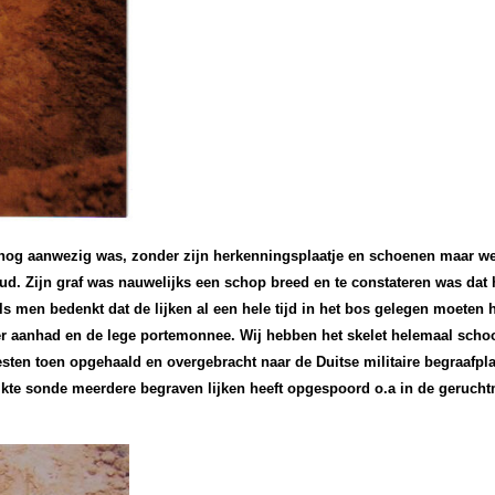
 nog aanwezig was, zonder zijn herkenningsplaatje en schoenen maar wel
. Zijn graf was nauwelijks een schop breed en te constateren was dat hi
s men bedenkt dat de lijken al een hele tijd in het bos gelegen moeten
er aanhad en de lege portemonnee.
Wij hebben het skelet helemaal scho
resten toen opgehaald en overgebracht naar de Duitse militaire begraafp
rikte sonde meerdere begraven lijken heeft opgespoord o.a in de geruc