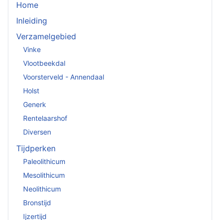
Home
Inleiding
Verzamelgebied
Vinke
Vlootbeekdal
Voorsterveld - Annendaal
Holst
Generk
Rentelaarshof
Diversen
Tijdperken
Paleolithicum
Mesolithicum
Neolithicum
Bronstijd
Ijzertijd