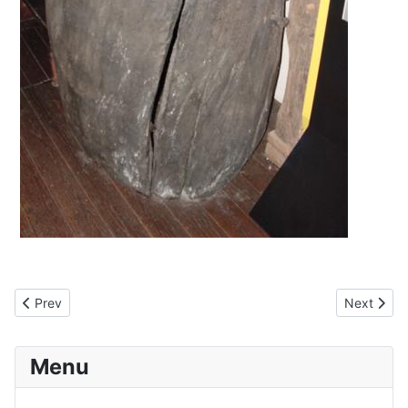
Previous article: Metaal
Next artic
Prev
Next
Menu