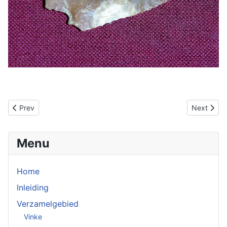
Previous article: Stekers
Next articl
Prev
Next
Menu
Home
Inleiding
Verzamelgebied
Vinke