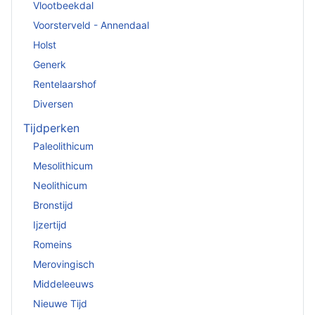
Vlootbeekdal
Voorsterveld - Annendaal
Holst
Generk
Rentelaarshof
Diversen
Tijdperken
Paleolithicum
Mesolithicum
Neolithicum
Bronstijd
Ijzertijd
Romeins
Merovingisch
Middeleeuws
Nieuwe Tijd