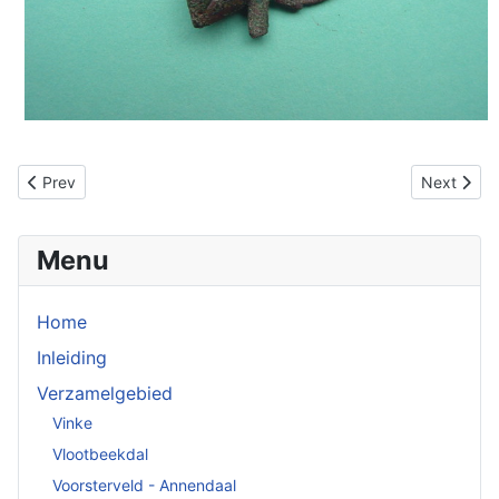
Previous article: Reliekhouder
Next artic
Prev
Next
Menu
Home
Inleiding
Verzamelgebied
Vinke
Vlootbeekdal
Voorsterveld - Annendaal