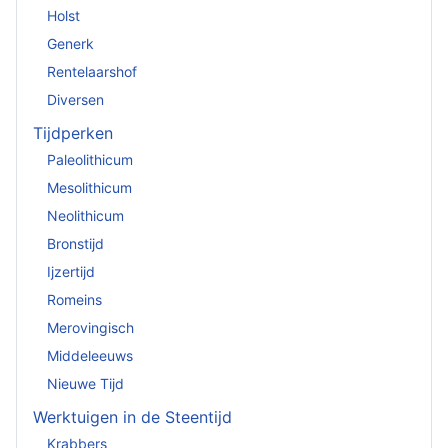
Holst
Generk
Rentelaarshof
Diversen
Tijdperken
Paleolithicum
Mesolithicum
Neolithicum
Bronstijd
Ijzertijd
Romeins
Merovingisch
Middeleeuws
Nieuwe Tijd
Werktuigen in de Steentijd
Krabbers